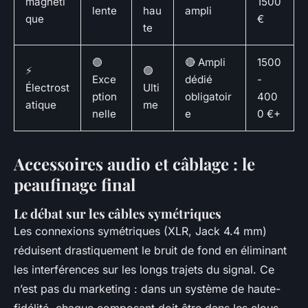
magnéti
1500
lente
hau
ampli
que
€
te
🟢
🔴 Ampli
1500
⚡
🟢
Exce
dédié
-
Électrost
Ulti
ption
obligatoir
400
atique
me
nelle
e
0 €+
Accessoires audio et câblage : le
peaufinage final
Le débat sur les câbles symétriques
Les connexions symétriques (XLR, Jack 4.4 mm)
réduisent drastiquement le bruit de fond en éliminant
les interférences sur les longs trajets du signal. Ce
n’est pas du marketing : dans un système de haute-