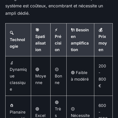
système est coûteux, encombrant et nécessite un
ampli dédié.
🎯
⚡
🔌 Besoin
💰
🔍
Spati
Pré
en
Prix
Technol
alisat
cisi
amplifica
moy
ogie
ion
on
tion
en
🔬
200
Dynamiq
🔴
🟡
🟢 Faible
-
ue
Moye
Bon
à modéré
800
classiqu
nne
ne
€
e
🟢
🧲
600
🟢
Trè
🟡
Planaire
-
Excel
s
Nécessite