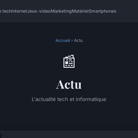
h tech
Internet
Jeux-video
Marketing
Matériel
Smartphones
Accueil
› Actu
📰
Actu
L'actualité tech et informatique